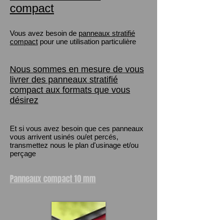
compact
Vous avez besoin de
panneaux stratifié
compact
pour une utilisation particulière
Nous sommes en mesure de vous
livrer des panneaux stratifié
compact
aux formats que vous
désirez
Et si vous avez besoin que ces panneaux
vous arrivent usinés ou/et percés,
transmettez nous le plan d'usinage et/ou
perçage
Panneaux compact 10 mm