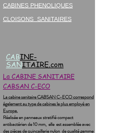
CABINES PHENOLIQUES
CLOISONS SANITAIRES
CAB
INE-
SAN
ITAIRE.com
La CABINE SANITAIRE
CABSAN C-ECO
La cabine sanitaire CABSAN C-ECO correspond
également au type de cabines le plus employé en
Europe.
Réalisée en panneaux stratifié compact
antibactérien de 10 mm,
elle est assemblée avec
des pièces de quincaillerie nylon de qualité gamme