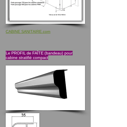
CABINE SANITAIRE.com
Le PROFIL de FAÎTE (bandeau) pour
cabine stratifié compact