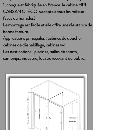
1, conçue et fabriquée en France, la cabine HPL
CABSAN C-ECO s'adapte à tous les milieux
(secs ou humides).
Le montage est facile et elle offre une résistance de
bonne facture.
Applications principales : cabines de douche,
cabines de déshabillage, cabines wc
Les destinations : piscines, salles de sports,
campings, industrie, locaux recevant du public..