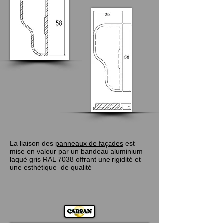
La liaison des
panneaux de façades
est
mise en valeur
par un bandeau aluminium
laqué gris RAL 7038
offrant une rigidité et
une esthétique de qualité