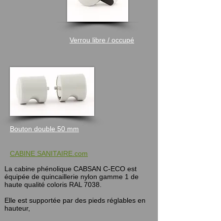
Verrou libre / occupé
Bouton double 50 mm
CABINE SANITAIRE.com
La cabine phénolique CABSAN C-ECO est
équipée de quincaillerie nylon gamme 1 de
haute qualité coloris RAL 7038.
Elle est supportée par des pieds réglables en
hauteur,