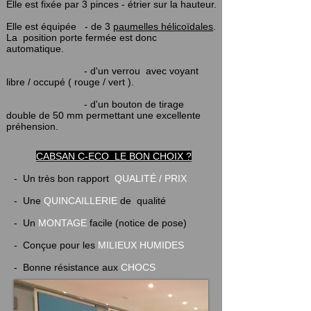
Elle est fixée par 3 pinces - étrier sur la hauteur.
Elle est équipée - de 3
paumelles hélicoïdales
.
La position porte fermée est donc
automatique.
- d'un verrou avec voyant
libre / occupé ( rouge / vert ).
- d'un bouton de tirage
double de 50 mm permettant une excellente
préhension.
CABSAN C-ECO LE BON CHOIX ?
- Un très bon rapport
QUALITÉ / PRIX
- Une
QUINCAILLERIE
de qualité
- Un
MONTAGE
facile (notice de pose)
- Conçue pour les
MILIEUX HUMIDES
- Bonne résistance aux
CHOCS