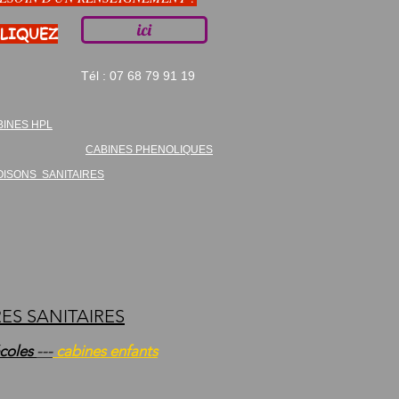
ici
CLIQUEZ
Tél : 07 68 79 91 19
BINES HPL
CABINES PHENOLIQUES
OISONS SANITAIRES
RES SANITAIRES
écoles
---
cabines enfants