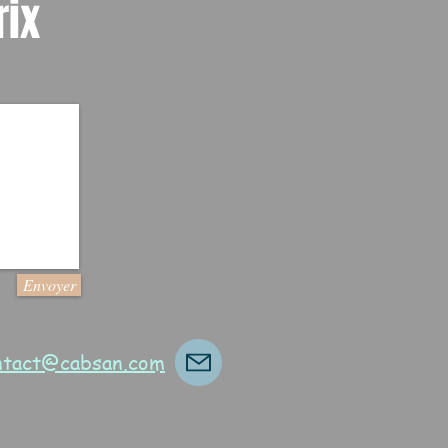
rix
Envoyer
ontact@cabsan.com