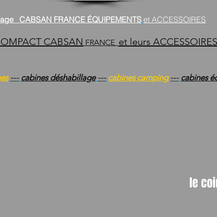
illage CABSAN FRANCE ÉQUIPEMENTS
et ACCESSOIRES
 COMPACT CABSAN
et leurs ACCESSOIRE
FRANCE
hes
---
cabines déshabillage
---
cabines camping
---
cabines é
le co