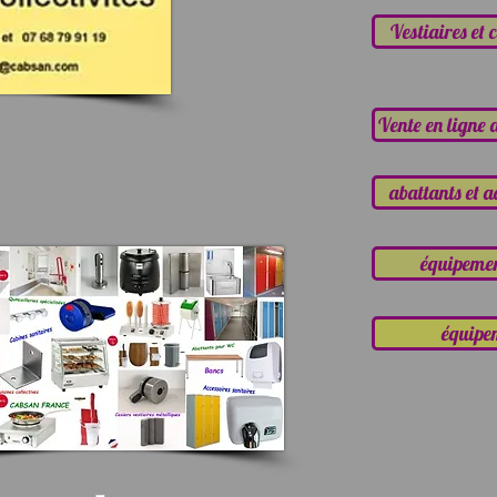
Vestiaires et 
Vente en ligne 
abattants et 
équipement
équipe