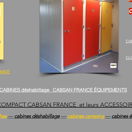
CA
CL
ANCE
CABINES déshabillage C
ABSAN FRANCE ÉQUIPEMENTS
 COMPACT CABSAN FRAN
CE et leurs ACCESSOI
hes
---
cabines déshabillage
---
cabines camping
---
cabines 