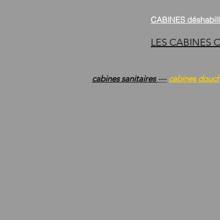
CABINES déshab
LES CABINES
cabines sanitaires
---
cabines douc