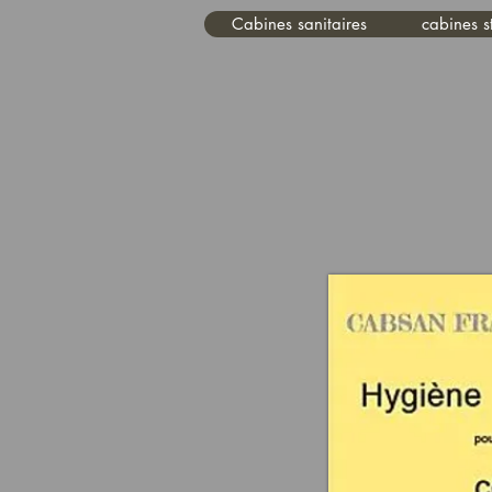
Cabines sanitaires
cabines 