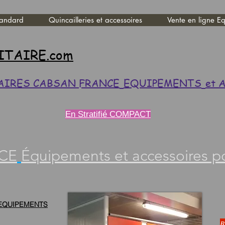
tandard
Quincailleries et accessoires
Vente en ligne Eq
ITAIRE.com
AIRES CABSAN FRANCE
EQUIPEMENTS
et 
En Stratifié COMPACT
CE
Équipements et accessoires pou
 EQUIPEMENTS
B