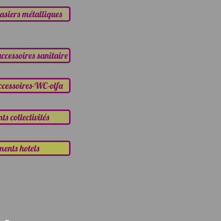
casiers métalliques
accessoires sanitaire
accessoires-WC-olfa
s collectivités
ments hotels