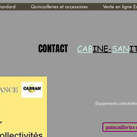
standard
Quincailleries et accessoires
Vente en ligne Eq
CONTACT
CAB
INE-
SAN
I
Équipements collectivi
quincailleries 