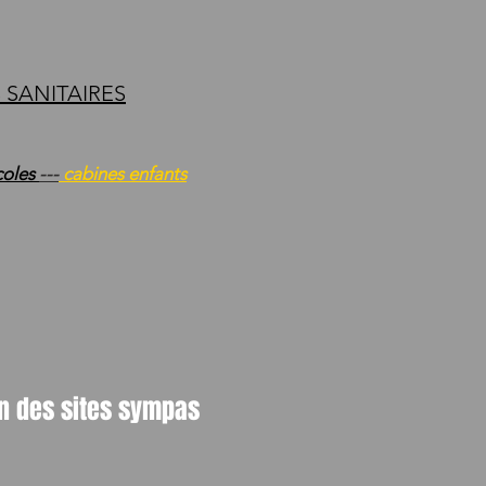
S SANITAIRES
coles
---
cabines enfants
in des sites sympas