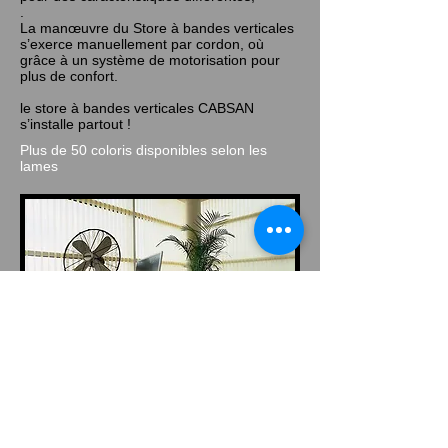
.
La manœuvre du Store à bandes verticales
s’exerce manuellement par cordon, où
grâce à un système de motorisation pour
plus de confort.
le store à bandes verticales CABSAN
s’installe partout !
Plus de 50 coloris disponibles selon les
lames