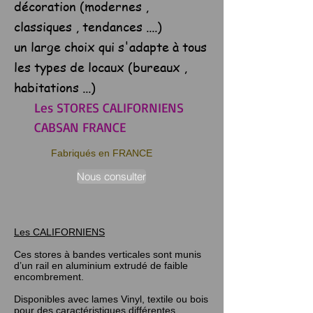
décoration (modernes ,
classiques , tendances ....)
un large choix qui s'adapte à tous
les types de locaux (bureaux ,
habitations ...)
Les STORES CALIFORNIENS
CABSAN FRANCE
Fabriqués en FRANCE
Nous consulter
Les CALIFORNIENS
Ces stores à bandes verticales sont munis
d’un rail en aluminium extrudé de faible
encombrement.
Disponibles avec lames Vinyl, textile ou bois
pour des caractéristiques différentes,